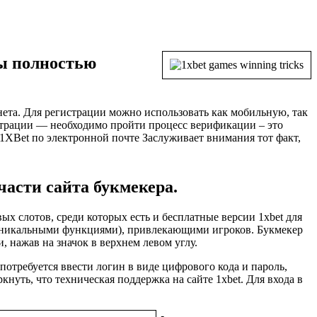
ны полностью
ета. Для регистрации можно использовать как мобильную, так
истрации — необходимо пройти процесс верификации – это
1XBet по электронной почте Заслуживает внимания тот факт,
асти сайта букмекера.
х слотов, среди которых есть и бесплатные версии 1xbet для
уникальными функциями), привлекающими игроков. Букмекер
 нажав на значок в верхнем левом углу.
потребуется ввести логин в виде цифрового кода и пароль,
кнуть, что техническая поддержка на сайте 1xbet. Для входа в