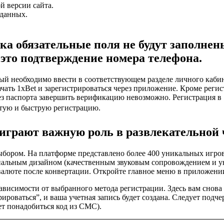
й версии сайта.
 данных.
ока обязательные поля не будут заполне
 это подтверждение номера телефона.
ый необходимо ввести в соответствующем разделе личного кабин
ачать 1xBet и зарегистрироваться через приложение. Кроме рег
ез паспорта завершить верификацию невозможно. Регистрация в 
стую и быструю регистрацию.
играют важную роль в развлекательной ч
бором. На платформе представлено более 400 уникальных игровы
инальным дизайном (качественным звуковым сопровождением и 
валюте после конвертации. Откройте главное меню в приложении,
ависимости от выбранного метода регистрации. Здесь вам снова 
роваться”, и ваша учетная запись будет создана. Следует подчер
ет понадобиться код из СМС).