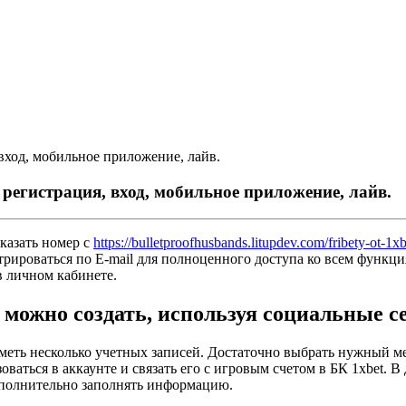
вход, мобильное приложение, лайв.
регистрация, вход, мобильное приложение, лайв.
казать номер с
https://bulletproofhusbands.litupdev.com/fribety-ot-1
рироваться по E-mail для полноценного доступа ко всем функц
в личном кабинете.
можно создать, используя социальные се
 иметь несколько учетных записей. Достаточно выбрать нужный м
ваться в аккаунте и связать его с игровым счетом в БК 1xbet. В
ополнительно заполнять информацию.