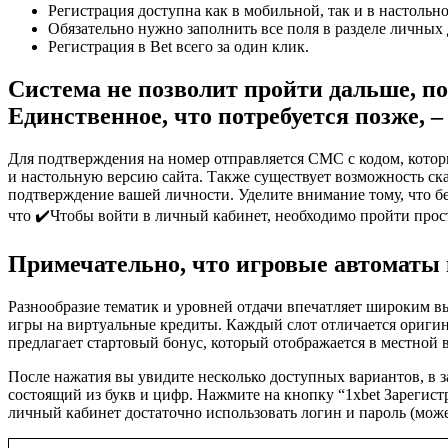
Регистрация доступна как в мобильной, так и в настольно
Обязательно нужно заполнить все поля в разделе личных
Регистрация в Bet всего за один клик.
Система не позволит пройти дальше, п
Единственное, что потребуется позже, –
Для подтверждения на номер отправляется СМС с кодом, котор
и настольную версию сайта. Также существует возможность ск
подтверждение вашей личности. Уделите внимание тому, что б
что ✔️Чтобы войти в личный кабинет, необходимо пройти про
Примечательно, что игровые автоматы 
Разнообразие тематик и уровней отдачи впечатляет широким вы
игры на виртуальные кредиты. Каждый слот отличается ориг
предлагает стартовый бонус, который отображается в местной 
После нажатия вы увидите несколько доступных вариантов, в з
состоящий из букв и цифр. Нажмите на кнопку “1xbet Зарегистри
личный кабинет достаточно использовать логин и пароль (мож