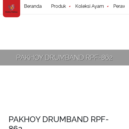
Beranda
Produk
Koleksi Ayam
Perawa
PAKHOY DRUMBAND RPF-862
PAKHOY DRUMBAND RPF-
862