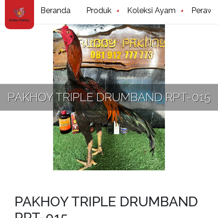
Beranda
Produk
Koleksi Ayam
Perawa
PAKHOY TRIPLE DRUMBAND RPT-015
PAKHOY TRIPLE DRUMBAND
RPT-015