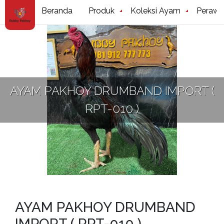
Beranda
Produk
Koleksi Ayam
Perawa
AYAM PAKHOY DRUMBAND IMPORT (
RPT-010 )
AYAM PAKHOY DRUMBAND
IMPORT ( RPT-010 )