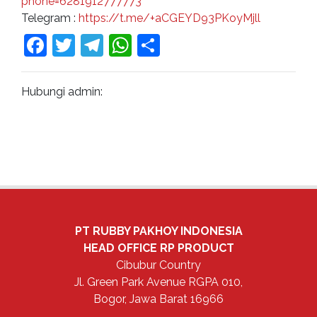
phone=6281912777773
Telegram :
https://t.me/+aCGEYD93PKoyMjll
Facebook
Twitter
Telegram
WhatsApp
Share
Hubungi admin:
PT RUBBY PAKHOY INDONESIA
HEAD OFFICE
RP PRODUCT
Cibubur Country
Jl. Green Park Avenue RGPA 010,
Bogor, Jawa Barat 16966